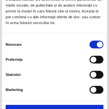
rețele sociale, de publicitate și de analize informații cu
privire la modul în care folosiți site-ul nostru. Aceștia le
VILA CARPATHIA
pot combina cu alte informații oferite de dvs. sau culese
în urma folosirii serviciilor lor.
Adresa:
Bran, Predelut Nr. 82, BRASOV;
Telefon:
0747.55.45.13;
S
GPS:
45.52519035241516; 25.364137887954712;
Necesare
e
E-mail:
rezervari@vilacarpathia.ro
;
l
e
Web:
www.vilacarpathia.ro
Preferinţe
c
Date de identificare persoana juridica:
ț
i
Statistici
S.C. CARPATHIA EXPRESS BRAN S.R.L., LOC. BRAN, STR.
a
PREDELUT 82, JUD. BRASOV. CUI: 38510805.
c
CONT BANCAR: RO 48 INGB 0000 9999 0742 6173 / BANCA - ING
Marketing
o
BRASOV.
n
s