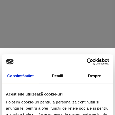
Consimțământ
Detalii
Despre
Pentru rezervari, informatii va rugam sa ne contactati prin
intermediul datelor de contact si al formularului de mai jos.
Acest site utilizează cookie-uri
Rezervarile se fac doar telefonic!
Folosim cookie-uri pentru a personaliza conținutul și
Rezervari:
anunțurile, pentru a oferi funcții de rețele sociale și pentru
0747.55.45.13
a analiza traficul. De asemenea, le oferim partenerilor de